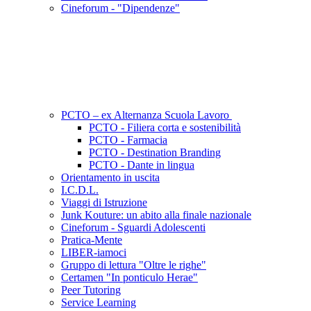
Cineforum - "Dipendenze"
PCTO – ex Alternanza Scuola Lavoro
PCTO - Filiera corta e sostenibilità
PCTO - Farmacia
PCTO - Destination Branding
PCTO - Dante in lingua
Orientamento in uscita
I.C.D.L.
Viaggi di Istruzione
Junk Kouture: un abito alla finale nazionale
Cineforum - Sguardi Adolescenti
Pratica-Mente
LIBER-iamoci
Gruppo di lettura "Oltre le righe"
Certamen "In ponticulo Herae"
Peer Tutoring
Service Learning