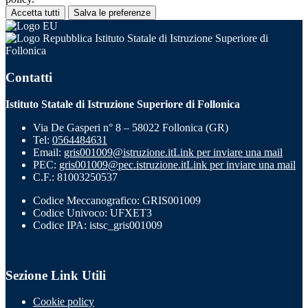
Accetta tutti
Salva le preferenze
Istituto Statale di Istruzione Superiore di
Follonica
Contatti
Istituto Statale di Istruzione Superiore di Follonica
Via De Gasperi n° 8 – 58022 Follonica (GR)
Tel:
0564484631
Email:
gris001009@istruzione.it
Link per inviare una mail
PEC:
gris001009@pec.istruzione.it
Link per inviare una mail
C.F.: 81003250537
Codice Meccanografico: GRIS001009
Codice Univoco: UFXET3
Codice IPA: istsc_gris001009
Sezione Link Utili
Cookie policy