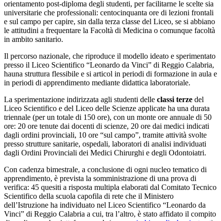
orientamento post-diploma degli studenti, per facilitarne le scelte sia
universitarie che professionali: centocinquanta ore di lezioni frontali
e sul campo per capire, sin dalla terza classe del Liceo, se si abbiano
le attitudini a frequentare la Facoltà di Medicina o comunque facoltà
in ambito sanitario.
Il percorso nazionale, che riproduce il modello ideato e sperimentato
presso il Liceo Scientifico “Leonardo da Vinci” di Reggio Calabria,
hauna struttura flessibile e si articol in periodi di formazione in aula e
in periodi di apprendimento mediante didattica laboratoriale.
La sperimentazione indirizzata agli studenti delle
classi terze
del
Liceo Scientifico e del Liceo delle Scienze applicate ha una durata
triennale (per un totale di 150 ore), con un monte ore annuale di 50
ore: 20 ore tenute dai docenti di scienze, 20 ore dai medici indicati
dagli ordini provinciali, 10 ore “sul campo”, tramite attività svolte
presso strutture sanitarie, ospedali, laboratori di analisi individuati
dagli Ordini Provinciali dei Medici Chirurghi e degli Odontoiatri.
Con cadenza bimestrale, a conclusione di ogni nucleo tematico di
apprendimento, è prevista la somministrazione di una prova di
verifica: 45 quesiti a risposta multipla elaborati dal Comitato Tecnico
Scientifico della scuola capofila di rete che il Ministero
dell’Istruzione ha individuato nel Liceo Scientifico “Leonardo da
Vinci” di Reggio Calabria a cui, tra l’altro, è stato affidato il compito