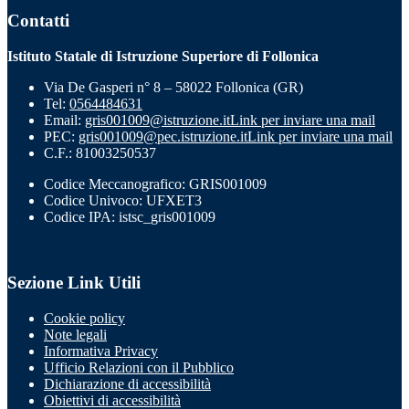
Contatti
Istituto Statale di Istruzione Superiore di Follonica
Via De Gasperi n° 8 – 58022 Follonica (GR)
Tel:
0564484631
Email:
gris001009@istruzione.it
Link per inviare una mail
PEC:
gris001009@pec.istruzione.it
Link per inviare una mail
C.F.: 81003250537
Codice Meccanografico: GRIS001009
Codice Univoco: UFXET3
Codice IPA: istsc_gris001009
Sezione Link Utili
Cookie policy
Note legali
Informativa Privacy
Ufficio Relazioni con il Pubblico
Dichiarazione di accessibilità
Obiettivi di accessibilità