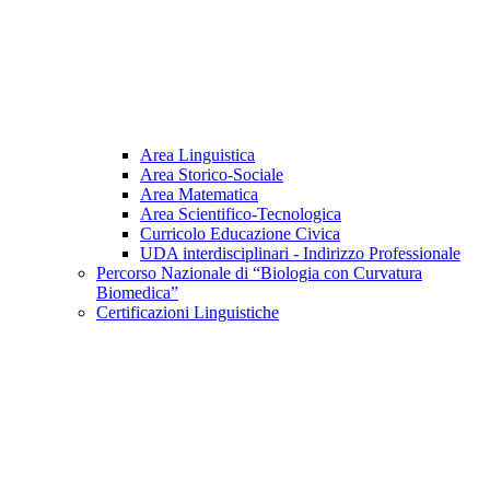
Area Linguistica
Area Storico-Sociale
Area Matematica
Area Scientifico-Tecnologica
Curricolo Educazione Civica
UDA interdisciplinari - Indirizzo Professionale
Percorso Nazionale di “Biologia con Curvatura
Biomedica”
Certificazioni Linguistiche