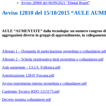
Avviso 28966 del 06/09/2021 “Digital Board”
Avviso 12810 del 15/10/2015 “AULE A
AULE “AUMENTATE” dalla tecnologia: un numero congruo di aule tra
aggregazioni diverse in gruppi di apprendimento, in collegamento w
Allegato 1 – Domanda di partecipazione progettista o collaudatore.pd
Allegato 2 – Scheda riepilogativa titoli progettista o collaudatore.pdf
Aule aumentate – I.S.I.S. Follonica.pdf
Autorizzazione 12810 Toscana.pdf
Avviso reperimento interno progettista e collaudatore.pdf
Capitolato Tecnico RDO 1215173.pdf
Decreto nomina collaudatore.pdf