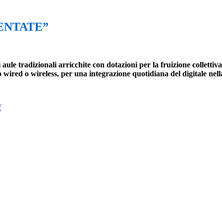
UMENTATE”
dizionali arricchite con dotazioni per la fruizione collettiva ed
ired o wireless, per una integrazione quotidiana del digitale nella
f