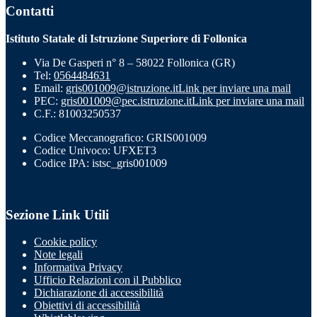
Contatti
Istituto Statale di Istruzione Superiore di Follonica
Via De Gasperi n° 8 – 58022 Follonica (GR)
Tel:
0564484631
Email:
gris001009@istruzione.it
Link per inviare una mail
PEC:
gris001009@pec.istruzione.it
Link per inviare una mail
C.F.: 81003250537
Codice Meccanografico: GRIS001009
Codice Univoco: UFXET3
Codice IPA: istsc_gris001009
Sezione Link Utili
Cookie policy
Note legali
Informativa Privacy
Ufficio Relazioni con il Pubblico
Dichiarazione di accessibilità
Obiettivi di accessibilità