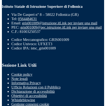
Istituto Statale di Istruzione Superiore di Follonica
Via De Gasperi n° 8 – 58022 Follonica (GR)
Tel:
0564484631
Email:
gris001009@istruzione.it
Link per inviare una mail
PEC:
gris001009@pec.istruzione.it
Link per inviare una mail
C.F.: 81003250537
Codice Meccanografico: GRIS001009
Codice Univoco: UFXET3
Codice IPA: istsc_gris001009
Sezione Link Utili
Cookie policy
Note legali
Informativa Privacy
Ufficio Relazioni con il Pubblico
Dichiarazione di accessibilità
Obiettivi di accessibilità
Whistleblowing
Gestione consensi cookie