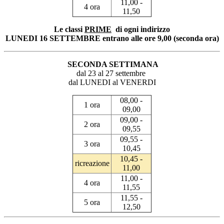
11,00 -
4 ora
11,50
Le classi
PRIME
di ogni indirizzo
LUNEDI 16 SETTEMBRE entrano alle ore 9,00 (seconda ora)
SECONDA SETTIMANA
dal 23 al 27 settembre
dal LUNEDI al VENERDI
08,00 -
1 ora
09,00
09,00 -
2 ora
09,55
09,55 -
3 ora
10,45
10,45 -
ricreazione
11,00
11,00 -
4 ora
11,55
11,55 -
5 ora
12,50