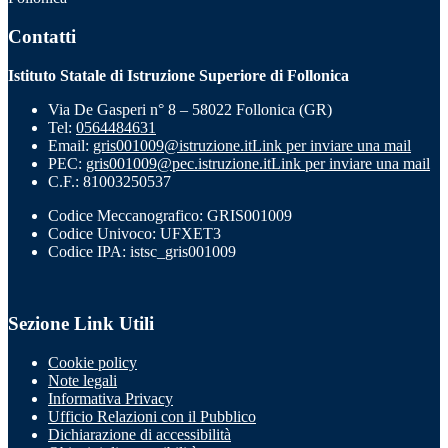
Contatti
Istituto Statale di Istruzione Superiore di Follonica
Via De Gasperi n° 8 – 58022 Follonica (GR)
Tel:
0564484631
Email:
gris001009@istruzione.it
Link per inviare una mail
PEC:
gris001009@pec.istruzione.it
Link per inviare una mail
C.F.: 81003250537
Codice Meccanografico: GRIS001009
Codice Univoco: UFXET3
Codice IPA: istsc_gris001009
Sezione Link Utili
Cookie policy
Note legali
Informativa Privacy
Ufficio Relazioni con il Pubblico
Dichiarazione di accessibilità