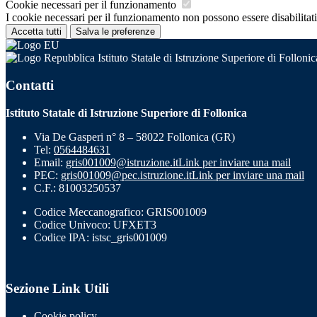
Cookie necessari per il funzionamento
I cookie necessari per il funzionamento non possono essere disabilitati.
Accetta tutti
Salva le preferenze
Istituto Statale di Istruzione Superiore di Follonic
Contatti
Istituto Statale di Istruzione Superiore di Follonica
Via De Gasperi n° 8 – 58022 Follonica (GR)
Tel:
0564484631
Email:
gris001009@istruzione.it
Link per inviare una mail
PEC:
gris001009@pec.istruzione.it
Link per inviare una mail
C.F.: 81003250537
Codice Meccanografico: GRIS001009
Codice Univoco: UFXET3
Codice IPA: istsc_gris001009
Sezione Link Utili
Cookie policy