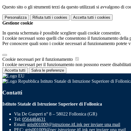
Questo sito o gli strumenti terzi da questo utilizzati si avvalgono di coo
Personalizza
Rifiuta tutti
i cookies
Accetta tutti
i cookies
Gestione cookie
In questa schermata è possibile scegliere quali cookie consentire.
I cookie necessari sono quelli che consentono il funzionamento della pi
Per conoscere quali sono i cookie necessari al funzionamento potete v
Cookie necessari per il funzionamento
I cookie necessari per il funzionamento non possono essere disabilitati.
Accetta tutti
Salva le preferenze
Istituto Statale di Istruzione Superiore di Follonic
Contatti
Istituto Statale di Istruzione Superiore di Follonica
Via De Gasperi n° 8 – 58022 Follonica (GR)
Tel:
0564484631
Email:
gris001009@istruzione.it
Link per inviare una mail
PEC:
gris001009@pec.istruzione.it
Link per inviare una mail