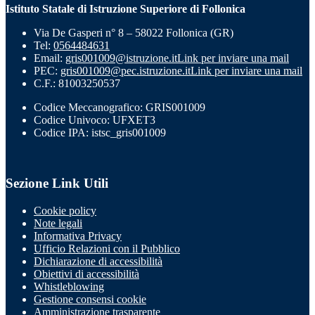
Istituto Statale di Istruzione Superiore di Follonica
Via De Gasperi n° 8 – 58022 Follonica (GR)
Tel:
0564484631
Email:
gris001009@istruzione.it
Link per inviare una mail
PEC:
gris001009@pec.istruzione.it
Link per inviare una mail
C.F.: 81003250537
Codice Meccanografico: GRIS001009
Codice Univoco: UFXET3
Codice IPA: istsc_gris001009
Sezione Link Utili
Cookie policy
Note legali
Informativa Privacy
Ufficio Relazioni con il Pubblico
Dichiarazione di accessibilità
Obiettivi di accessibilità
Whistleblowing
Gestione consensi cookie
Amministrazione trasparente