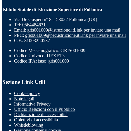
Istituto Statale di Istruzione Superiore di Follonica
Via De Gasperi n° 8 – 58022 Follonica (GR)
Tel:
0564484631
Email:
gris001009@istruzione.it
Link per inviare una mail
PEC:
gris001009@pec.istruzione.it
Link per inviare una mail
C.F.: 81003250537
Codice Meccanografico: GRIS001009
Codice Univoco: UFXET3
Codice IPA: istsc_gris001009
Sezione Link Utili
Cookie policy
Note legali
Informativa Privacy
Ufficio Relazioni con il Pubblico
Dichiarazione di accessibilità
Obiettivi di accessibilità
Whistleblowing
Gestione consensi cookie