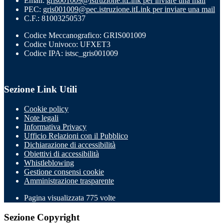
Email:
gris001009@istruzione.it
Link per inviare una mail
PEC:
gris001009@pec.istruzione.it
Link per inviare una mail
C.F.: 81003250537
Codice Meccanografico: GRIS001009
Codice Univoco: UFXET3
Codice IPA: istsc_gris001009
Sezione Link Utili
Cookie policy
Note legali
Informativa Privacy
Ufficio Relazioni con il Pubblico
Dichiarazione di accessibilità
Obiettivi di accessibilità
Whistleblowing
Gestione consensi cookie
Amministrazione trasparente
Pagina visualizzata
775
volte
Sezione Copyright