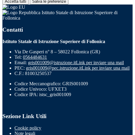
Accetta tutti
Salva le preferenze
Istituto Statale di Istruzione Superiore di
Follonica
Contatti
Istituto Statale di Istruzione Superiore di Follonica
Via De Gasperi n° 8 – 58022 Follonica (GR)
Tel:
0564484631
Email:
gris001009@istruzione.it
Link per inviare una mail
PEC:
gris001009@pec.istruzione.it
Link per inviare una mail
C.F.: 81003250537
Codice Meccanografico: GRIS001009
Codice Univoco: UFXET3
Codice IPA: istsc_gris001009
Sezione Link Utili
Cookie policy
Note legali