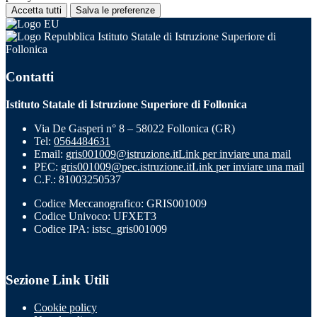
Accetta tutti
Salva le preferenze
Istituto Statale di Istruzione Superiore di
Follonica
Contatti
Istituto Statale di Istruzione Superiore di Follonica
Via De Gasperi n° 8 – 58022 Follonica (GR)
Tel:
0564484631
Email:
gris001009@istruzione.it
Link per inviare una mail
PEC:
gris001009@pec.istruzione.it
Link per inviare una mail
C.F.: 81003250537
Codice Meccanografico: GRIS001009
Codice Univoco: UFXET3
Codice IPA: istsc_gris001009
Sezione Link Utili
Cookie policy