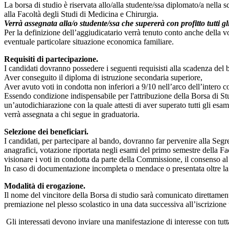
La borsa di studio è riservata allo/alla studente/ssa diplomato/a nella 
alla Facoltà degli Studi di Medicina e Chirurgia.
Verrà assegnata alla/o studente/ssa che supererà con profitto tutti
Per la definizione dell’aggiudicatario verrà tenuto conto anche della vo
eventuale particolare situazione economica familiare.
Requisiti di partecipazione.
I candidati dovranno possedere i seguenti requisisti alla scadenza del 
Aver conseguito il diploma di istruzione secondaria superiore,
Aver avuto voti in condotta non inferiori a 9/10 nell’arco dell’intero co
Essendo condizione indispensabile per l'attribuzione della Borsa di Stud
un’autodichiarazione con la quale attesti di aver superato tutti gli es
verrà assegnata a chi segue in graduatoria.
Selezione dei beneficiari.
I candidati, per partecipare al bando, dovranno far pervenire alla Segrete
anagrafici, votazione riportata negli esami del primo semestre della F
visionare i voti in condotta da parte della Commissione, il consenso al 
In caso di documentazione incompleta o mendace o presentata oltre la
Modalità di erogazione.
Il nome del vincitore della Borsa di studio sarà comunicato direttamen
premiazione nel plesso scolastico in una data successiva all’iscrizione 
Gli interessati devono inviare una manifestazione di interesse con tutt