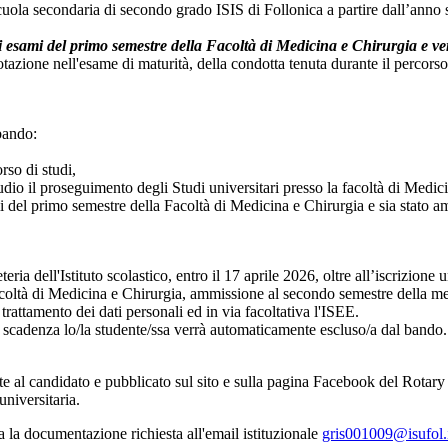
scuola secondaria di secondo grado ISIS di Follonica a partire dall’anno s
 gli esami del primo semestre della Facoltà di Medicina e Chirurgia e 
tazione nell'esame di maturità, della condotta tenuta durante il percorso 
bando:
rso di studi,
io il proseguimento degli Studi universitari presso la facoltà di Medicin
ami del primo semestre della Facoltà di Medicina e Chirurgia e sia stato 
ria dell'Istituto scolastico, entro il 17 aprile 2026, oltre all’iscrizione
acoltà di Medicina e Chirurgia, ammissione al secondo semestre della me
trattamento dei dati personali ed in via facoltativa l'ISEE.
 scadenza lo/la studente/ssa verrà automaticamente escluso/a dal bando.
te al candidato e pubblicato sul sito e sulla pagina Facebook del Rotary
universitaria.
a la documentazione richiesta all'email istituzionale
gris001009@isufol.