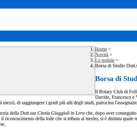
Home
>
Novità
>
Le notizie
>
Borsa di Studio Dott.
Borsa di Stud
Il Rotary Club di Foll
Davide, Francesco e Va
 di mezzi, di raggiungere i gradi più alti degli studi, patrocina l'assegnaz
moria della
Dott.ssa Cinzia Giuggioli in Lera
che, dopo aver conseguito l
il riconoscimento della lode che si tributa al merito, si è distinta qua
se.