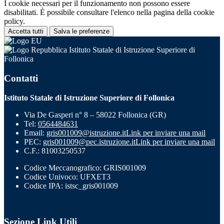
I cookie necessari per il funzionamento non possono essere
disabilitati. È possibile consultare l'elenco nella pagina della cookie
policy.
Accetta tutti
Salva le preferenze
Istituto Statale di Istruzione Superiore di
Follonica
Contatti
Istituto Statale di Istruzione Superiore di Follonica
Via De Gasperi n° 8 – 58022 Follonica (GR)
Tel:
0564484631
Email:
gris001009@istruzione.it
Link per inviare una mail
PEC:
gris001009@pec.istruzione.it
Link per inviare una mail
C.F.: 81003250537
Codice Meccanografico: GRIS001009
Codice Univoco: UFXET3
Codice IPA: istsc_gris001009
Sezione Link Utili