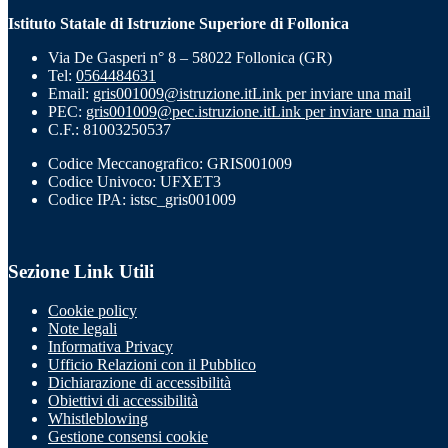
Istituto Statale di Istruzione Superiore di Follonica
Via De Gasperi n° 8 – 58022 Follonica (GR)
Tel:
0564484631
Email:
gris001009@istruzione.it
Link per inviare una mail
PEC:
gris001009@pec.istruzione.it
Link per inviare una mail
C.F.: 81003250537
Codice Meccanografico: GRIS001009
Codice Univoco: UFXET3
Codice IPA: istsc_gris001009
Sezione Link Utili
Cookie policy
Note legali
Informativa Privacy
Ufficio Relazioni con il Pubblico
Dichiarazione di accessibilità
Obiettivi di accessibilità
Whistleblowing
Gestione consensi cookie