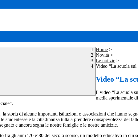
Home
>
Novità
>
Le notizie
>
Video “La scuola sul
Video “La sc
Il video “La scuola su
media sperimentale di 
ciale”.
i, la storia di alcune importanti istituzioni o associazioni che hanno segnat
i, le studentesse e la cittadinanza tutta a prendere consapevolezza del f
gnato e ancora segna le nostre famiglie e le nostre amicizie.
fra gli anni ‘70 e’80 del secolo scorso, un modello educativo in cui scuo