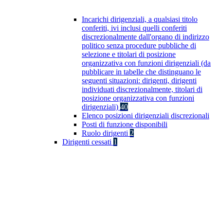
Incarichi dirigenziali, a qualsiasi titolo
conferiti, ivi inclusi quelli conferiti
discrezionalmente dall'organo di indirizzo
politico senza procedure pubbliche di
selezione e titolari di posizione
organizzativa con funzioni dirigenziali (da
pubblicare in tabelle che distinguano le
seguenti situazioni: dirigenti, dirigenti
individuati discrezionalmente, titolari di
posizione organizzativa con funzioni
dirigenziali)
40
Elenco posizioni dirigenziali discrezionali
Posti di funzione disponibili
Ruolo dirigenti
2
Dirigenti cessati
1