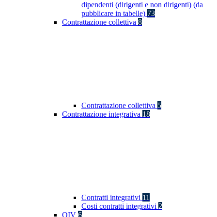
dipendenti (dirigenti e non dirigenti) (da
pubblicare in tabelle)
73
Contrattazione collettiva
8
Contrattazione collettiva
5
Contrattazione integrativa
18
Contratti integrativi
11
Costi contratti integrativi
2
OIV
6