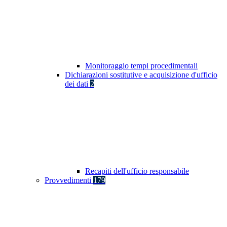
Monitoraggio tempi procedimentali
Dichiarazioni sostitutive e acquisizione d'ufficio
dei dati
2
Recapiti dell'ufficio responsabile
Provvedimenti
179