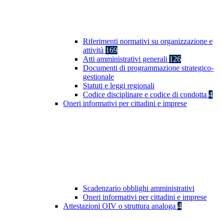
Riferimenti normativi su organizzazione e
attività
169
Atti amministrativi generali
126
Documenti di programmazione strategico-
gestionale
Statuti e leggi regionali
Codice disciplinare e codice di condotta
4
Oneri informativi per cittadini e imprese
Scadenzario obblighi amministrativi
Oneri informativi per cittadini e imprese
Attestazioni OIV o struttura analoga
4