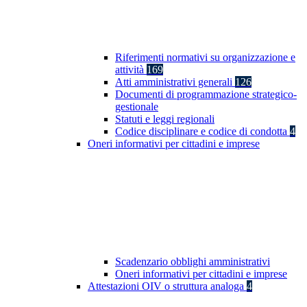
Riferimenti normativi su organizzazione e
attività
169
Atti amministrativi generali
126
Documenti di programmazione strategico-
gestionale
Statuti e leggi regionali
Codice disciplinare e codice di condotta
4
Oneri informativi per cittadini e imprese
Scadenzario obblighi amministrativi
Oneri informativi per cittadini e imprese
Attestazioni OIV o struttura analoga
4