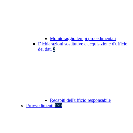
Monitoraggio tempi procedimentali
Dichiarazioni sostitutive e acquisizione d'ufficio
dei dati
2
Recapiti dell'ufficio responsabile
Provvedimenti
179