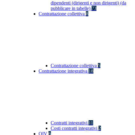
dipendenti (dirigenti e non dirigenti) (da
pubblicare in tabelle)
73
Contrattazione collettiva
8
Contrattazione collettiva
5
Contrattazione integrativa
18
Contratti integrativi
11
Costi contratti integrativi
2
OIV
6