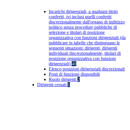
Incarichi dirigenziali, a qualsiasi titolo
conferiti, ivi inclusi quelli conferiti
discrezionalmente dall'organo di indirizzo
politico senza procedure pubbliche di
selezione e titolari di posizione
organizzativa con funzioni dirigenziali (da
pubblicare in tabelle che distinguano le
seguenti situazioni: dirigenti, dirigenti
individuati discrezionalmente, titolari di
posizione organizzativa con funzioni
dirigenziali)
40
Elenco posizioni dirigenziali discrezionali
Posti di funzione disponibili
Ruolo dirigenti
2
Dirigenti cessati
1