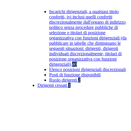
Incarichi dirigenziali, a qualsiasi titolo
conferiti, ivi inclusi quelli conferiti
discrezionalmente dall'organo di indirizzo
politico senza procedure pubbliche di
selezione e titolari di posizione
organizzativa con funzioni dirigenziali (da
pubblicare in tabelle che distinguano le
seguenti situazioni: dirigenti, dirigenti
individuati discrezionalmente, titolari di
posizione organizzativa con funzioni
dirigenziali)
40
Elenco posizioni dirigenziali discrezionali
Posti di funzione disponibili
Ruolo dirigenti
2
Dirigenti cessati
1