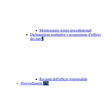
Monitoraggio tempi procedimentali
Dichiarazioni sostitutive e acquisizione d'ufficio
dei dati
2
Recapiti dell'ufficio responsabile
Provvedimenti
179