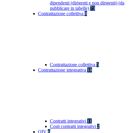
dipendenti (dirigenti e non dirigenti) (da
pubblicare in tabelle)
73
Contrattazione collettiva
8
Contrattazione collettiva
5
Contrattazione integrativa
18
Contratti integrativi
11
Costi contratti integrativi
2
OIV
6