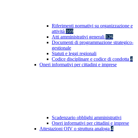
Riferimenti normativi su organizzazione e
attività
169
Atti amministrativi generali
126
Documenti di programmazione strategico-
gestionale
Statuti e leggi regionali
Codice disciplinare e codice di condotta
4
Oneri informativi per cittadini e imprese
Scadenzario obblighi amministrativi
Oneri informativi per cittadini e imprese
Attestazioni OIV o struttura analoga
4