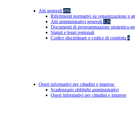
Atti generali
496
Riferimenti normativi su organizzazione e at
Atti amministrativi generali
126
Documenti di programmazione strategico-ge
Statuti e leggi regionali
Codice disciplinare e codice di condotta
4
Oneri informativi per cittadini e imprese
Scadenzario obblighi amministrativi
Oneri informativi per cittadini e imprese