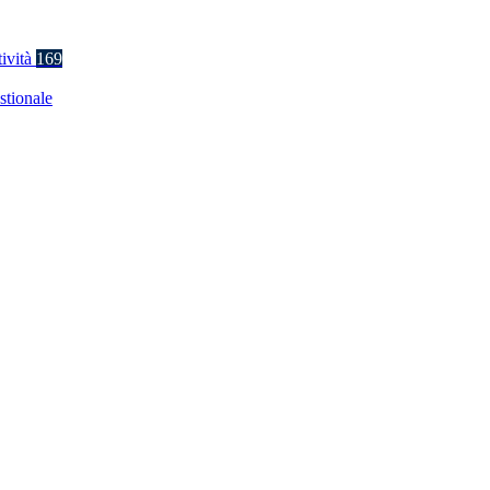
tività
169
stionale