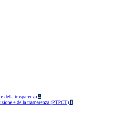
 e della trasparenza
4
rruzione e della trasparenza (PTPCT)
1