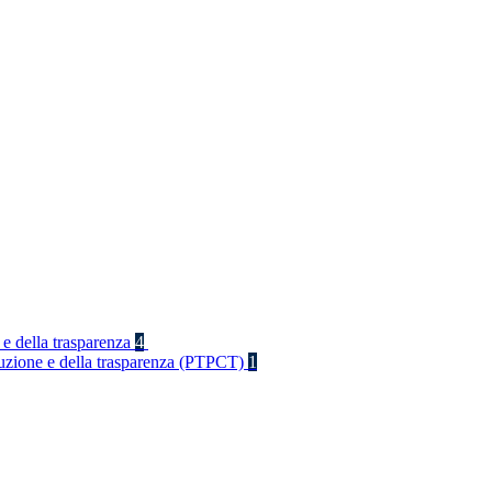
 e della trasparenza
4
rruzione e della trasparenza (PTPCT)
1