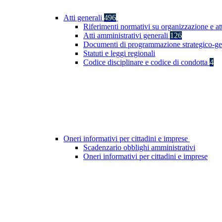
Atti generali
496
Riferimenti normativi su organizzazione e at
Atti amministrativi generali
126
Documenti di programmazione strategico-ge
Statuti e leggi regionali
Codice disciplinare e codice di condotta
4
Oneri informativi per cittadini e imprese
Scadenzario obblighi amministrativi
Oneri informativi per cittadini e imprese