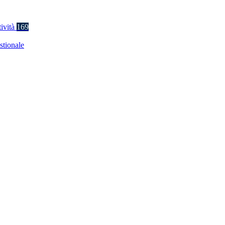
tività
169
stionale