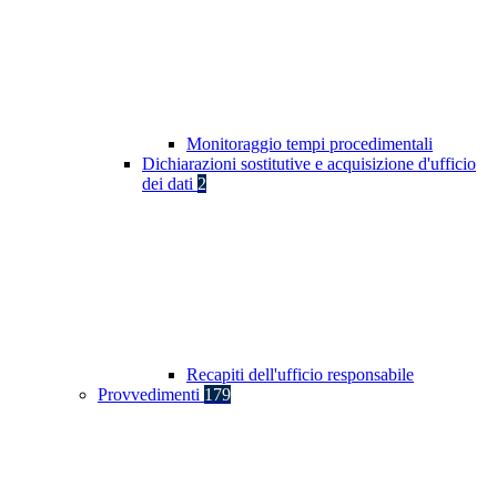
Monitoraggio tempi procedimentali
Dichiarazioni sostitutive e acquisizione d'ufficio
dei dati
2
Recapiti dell'ufficio responsabile
Provvedimenti
179