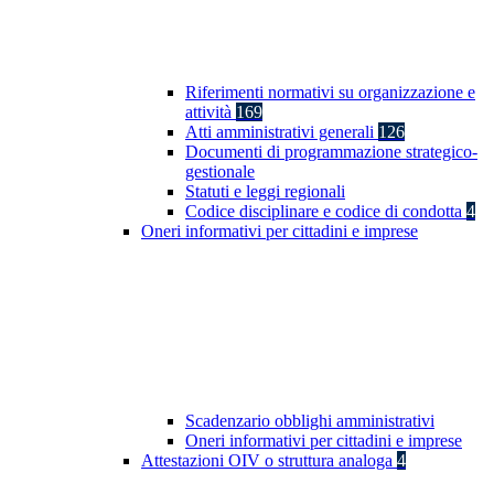
Riferimenti normativi su organizzazione e
attività
169
Atti amministrativi generali
126
Documenti di programmazione strategico-
gestionale
Statuti e leggi regionali
Codice disciplinare e codice di condotta
4
Oneri informativi per cittadini e imprese
Scadenzario obblighi amministrativi
Oneri informativi per cittadini e imprese
Attestazioni OIV o struttura analoga
4