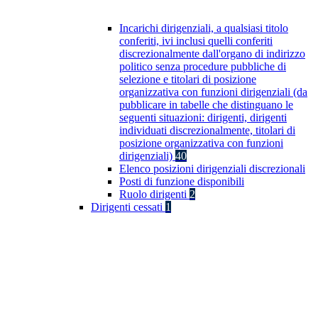
Incarichi dirigenziali, a qualsiasi titolo
conferiti, ivi inclusi quelli conferiti
discrezionalmente dall'organo di indirizzo
politico senza procedure pubbliche di
selezione e titolari di posizione
organizzativa con funzioni dirigenziali (da
pubblicare in tabelle che distinguano le
seguenti situazioni: dirigenti, dirigenti
individuati discrezionalmente, titolari di
posizione organizzativa con funzioni
dirigenziali)
40
Elenco posizioni dirigenziali discrezionali
Posti di funzione disponibili
Ruolo dirigenti
2
Dirigenti cessati
1