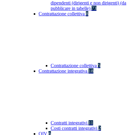
dipendenti (dirigenti e non dirigenti) (da
pubblicare in tabelle)
73
Contrattazione collettiva
8
Contrattazione collettiva
5
Contrattazione integrativa
18
Contratti integrativi
11
Costi contratti integrativi
2
OIV
6