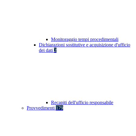
Monitoraggio tempi procedimentali
Dichiarazioni sostitutive e acquisizione d'ufficio
dei dati
2
Recapiti dell'ufficio responsabile
Provvedimenti
179