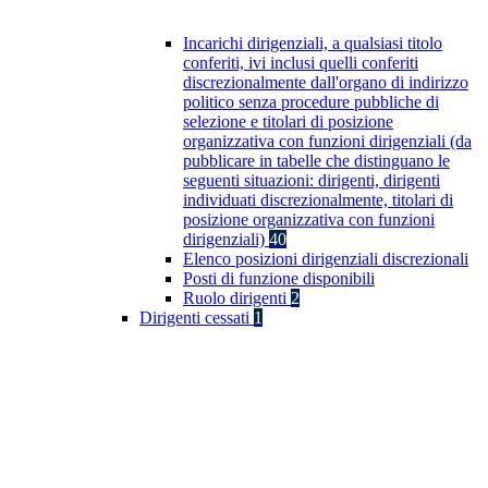
Incarichi dirigenziali, a qualsiasi titolo
conferiti, ivi inclusi quelli conferiti
discrezionalmente dall'organo di indirizzo
politico senza procedure pubbliche di
selezione e titolari di posizione
organizzativa con funzioni dirigenziali (da
pubblicare in tabelle che distinguano le
seguenti situazioni: dirigenti, dirigenti
individuati discrezionalmente, titolari di
posizione organizzativa con funzioni
dirigenziali)
40
Elenco posizioni dirigenziali discrezionali
Posti di funzione disponibili
Ruolo dirigenti
2
Dirigenti cessati
1