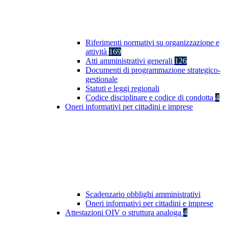
Riferimenti normativi su organizzazione e
attività
169
Atti amministrativi generali
126
Documenti di programmazione strategico-
gestionale
Statuti e leggi regionali
Codice disciplinare e codice di condotta
4
Oneri informativi per cittadini e imprese
Scadenzario obblighi amministrativi
Oneri informativi per cittadini e imprese
Attestazioni OIV o struttura analoga
4