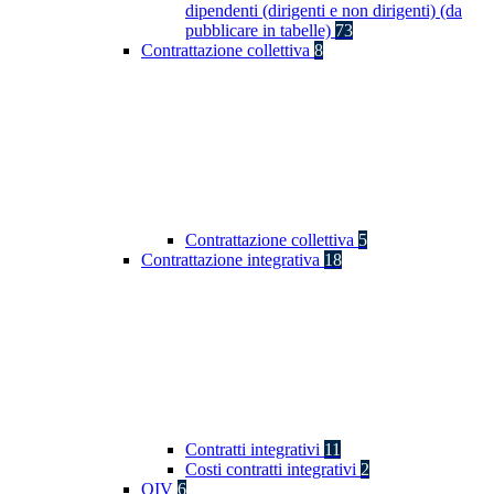
dipendenti (dirigenti e non dirigenti) (da
pubblicare in tabelle)
73
Contrattazione collettiva
8
Contrattazione collettiva
5
Contrattazione integrativa
18
Contratti integrativi
11
Costi contratti integrativi
2
OIV
6