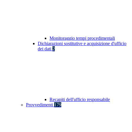
Monitoraggio tempi procedimentali
Dichiarazioni sostitutive e acquisizione d'ufficio
dei dati
2
Recapiti dell'ufficio responsabile
Provvedimenti
179