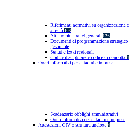
Riferimenti normativi su organizzazione e
attività
169
Atti amministrativi generali
126
Documenti di programmazione strategico-
gestionale
Statuti e leggi regionali
Codice disciplinare e codice di condotta
4
Oneri informativi per cittadini e imprese
Scadenzario obblighi amministrativi
Oneri informativi per cittadini e imprese
Attestazioni OIV o struttura analoga
4