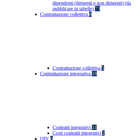
dipendenti (dirigenti e non dirigenti) (da
pubblicare in tabelle)
73
Contrattazione collettiva
8
Contrattazione collettiva
5
Contrattazione integrativa
18
Contratti integrativi
11
Costi contratti integrativi
2
OIV
6