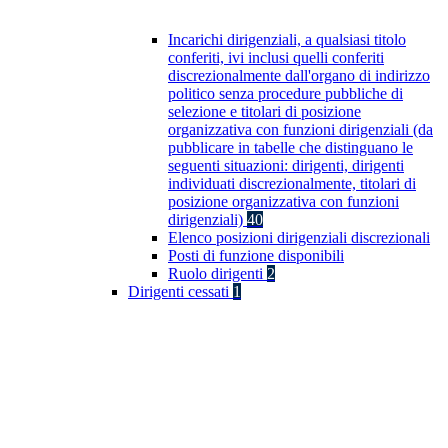
Incarichi dirigenziali, a qualsiasi titolo
conferiti, ivi inclusi quelli conferiti
discrezionalmente dall'organo di indirizzo
politico senza procedure pubbliche di
selezione e titolari di posizione
organizzativa con funzioni dirigenziali (da
pubblicare in tabelle che distinguano le
seguenti situazioni: dirigenti, dirigenti
individuati discrezionalmente, titolari di
posizione organizzativa con funzioni
dirigenziali)
40
Elenco posizioni dirigenziali discrezionali
Posti di funzione disponibili
Ruolo dirigenti
2
Dirigenti cessati
1