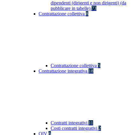
dipendenti (dirigenti e non dirigenti) (da
pubblicare in tabelle)
73
Contrattazione collettiva
8
Contrattazione collettiva
5
Contrattazione integrativa
18
Contratti integrativi
11
Costi contratti integrativi
2
OIV
6