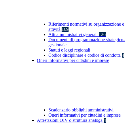
Riferimenti normativi su organizzazione e
attività
169
Atti amministrativi generali
126
Documenti di programmazione strategico-
gestionale
Statuti e leggi regionali
Codice disciplinare e codice di condotta
4
Oneri informativi per cittadini e imprese
Scadenzario obblighi amministrativi
Oneri informativi per cittadini e imprese
Attestazioni OIV o struttura analoga
4