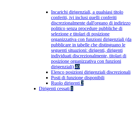
Incarichi dirigenziali, a qualsiasi titolo
conferiti, ivi inclusi quelli conferiti
discrezionalmente dall'organo di indirizzo
politico senza procedure pubbliche di
selezione e titolari di posizione
organizzativa con funzioni dirigenziali (da
pubblicare in tabelle che distinguano le
seguenti situazioni: dirigenti, dirigenti
individuati discrezionalmente, titolari di
posizione organizzativa con funzioni
dirigenziali)
40
Elenco posizioni dirigenziali discrezionali
Posti di funzione disponibili
Ruolo dirigenti
2
Dirigenti cessati
1