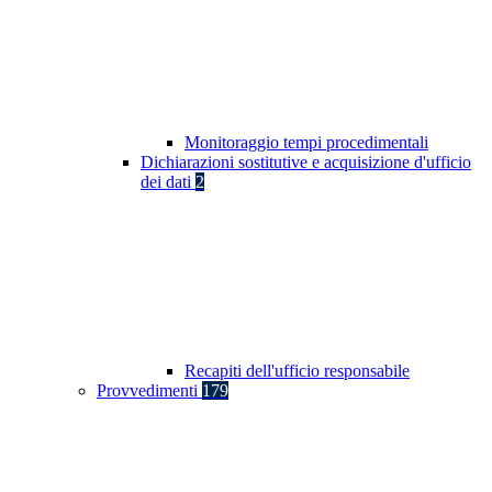
Monitoraggio tempi procedimentali
Dichiarazioni sostitutive e acquisizione d'ufficio
dei dati
2
Recapiti dell'ufficio responsabile
Provvedimenti
179