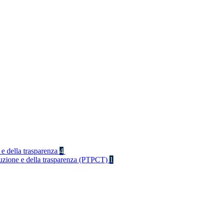
 e della trasparenza
4
rruzione e della trasparenza (PTPCT)
1