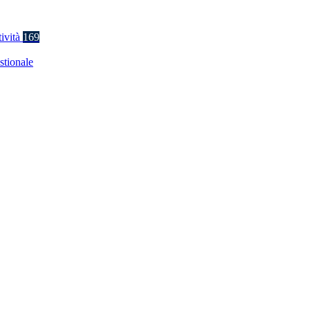
tività
169
stionale