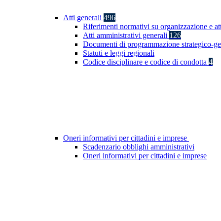
Atti generali
496
Riferimenti normativi su organizzazione e at
Atti amministrativi generali
126
Documenti di programmazione strategico-ge
Statuti e leggi regionali
Codice disciplinare e codice di condotta
4
Oneri informativi per cittadini e imprese
Scadenzario obblighi amministrativi
Oneri informativi per cittadini e imprese