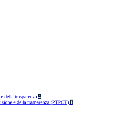
 e della trasparenza
4
rruzione e della trasparenza (PTPCT)
1