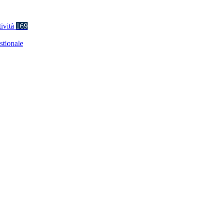
tività
169
stionale