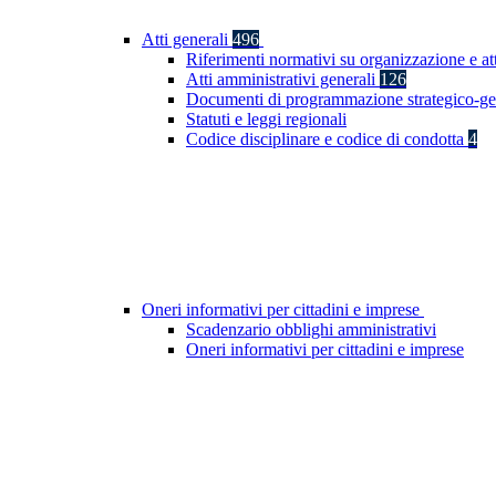
Atti generali
496
Riferimenti normativi su organizzazione e at
Atti amministrativi generali
126
Documenti di programmazione strategico-ge
Statuti e leggi regionali
Codice disciplinare e codice di condotta
4
Oneri informativi per cittadini e imprese
Scadenzario obblighi amministrativi
Oneri informativi per cittadini e imprese