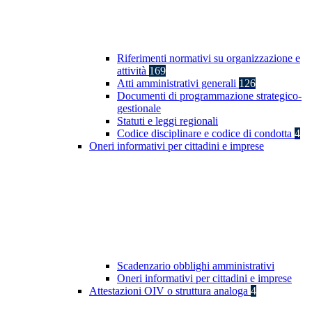
Riferimenti normativi su organizzazione e
attività
169
Atti amministrativi generali
126
Documenti di programmazione strategico-
gestionale
Statuti e leggi regionali
Codice disciplinare e codice di condotta
4
Oneri informativi per cittadini e imprese
Scadenzario obblighi amministrativi
Oneri informativi per cittadini e imprese
Attestazioni OIV o struttura analoga
4