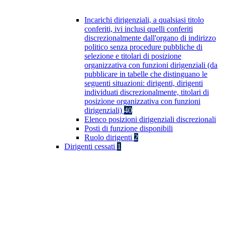
Incarichi dirigenziali, a qualsiasi titolo
conferiti, ivi inclusi quelli conferiti
discrezionalmente dall'organo di indirizzo
politico senza procedure pubbliche di
selezione e titolari di posizione
organizzativa con funzioni dirigenziali (da
pubblicare in tabelle che distinguano le
seguenti situazioni: dirigenti, dirigenti
individuati discrezionalmente, titolari di
posizione organizzativa con funzioni
dirigenziali)
40
Elenco posizioni dirigenziali discrezionali
Posti di funzione disponibili
Ruolo dirigenti
2
Dirigenti cessati
1