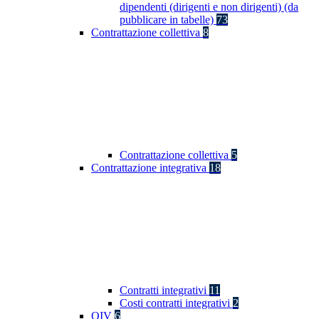
dipendenti (dirigenti e non dirigenti) (da
pubblicare in tabelle)
73
Contrattazione collettiva
8
Contrattazione collettiva
5
Contrattazione integrativa
18
Contratti integrativi
11
Costi contratti integrativi
2
OIV
6