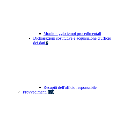
Monitoraggio tempi procedimentali
Dichiarazioni sostitutive e acquisizione d'ufficio
dei dati
2
Recapiti dell'ufficio responsabile
Provvedimenti
179