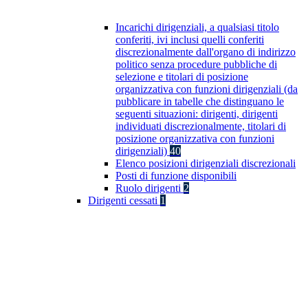
Incarichi dirigenziali, a qualsiasi titolo
conferiti, ivi inclusi quelli conferiti
discrezionalmente dall'organo di indirizzo
politico senza procedure pubbliche di
selezione e titolari di posizione
organizzativa con funzioni dirigenziali (da
pubblicare in tabelle che distinguano le
seguenti situazioni: dirigenti, dirigenti
individuati discrezionalmente, titolari di
posizione organizzativa con funzioni
dirigenziali)
40
Elenco posizioni dirigenziali discrezionali
Posti di funzione disponibili
Ruolo dirigenti
2
Dirigenti cessati
1