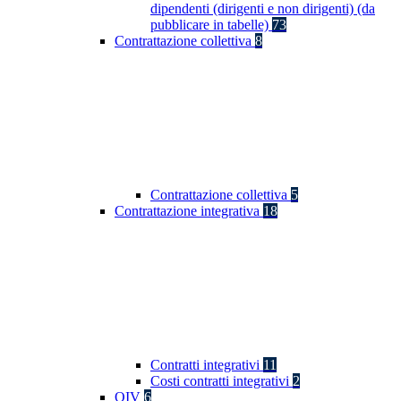
dipendenti (dirigenti e non dirigenti) (da
pubblicare in tabelle)
73
Contrattazione collettiva
8
Contrattazione collettiva
5
Contrattazione integrativa
18
Contratti integrativi
11
Costi contratti integrativi
2
OIV
6