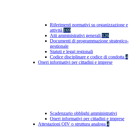
Riferimenti normativi su organizzazione e
attività
169
Atti amministrativi generali
126
Documenti di programmazione strategico-
gestionale
Statuti e leggi regionali
Codice disciplinare e codice di condotta
4
Oneri informativi per cittadini e imprese
Scadenzario obblighi amministrativi
Oneri informativi per cittadini e imprese
Attestazioni OIV o struttura analoga
4