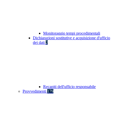
Monitoraggio tempi procedimentali
Dichiarazioni sostitutive e acquisizione d'ufficio
dei dati
2
Recapiti dell'ufficio responsabile
Provvedimenti
179