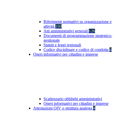
Riferimenti normativi su organizzazione e
attività
169
Atti amministrativi generali
126
Documenti di programmazione strategico-
gestionale
Statuti e leggi regionali
Codice disciplinare e codice di condotta
4
Oneri informativi per cittadini e imprese
Scadenzario obblighi amministrativi
Oneri informativi per cittadini e imprese
Attestazioni OIV o struttura analoga
4