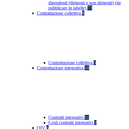
dipendenti (dirigenti e non dirigenti) (da
pubblicare in tabelle)
73
Contrattazione collettiva
8
Contrattazione collettiva
5
Contrattazione integrativa
18
Contratti integrativi
11
Costi contratti integrativi
2
OIV
6