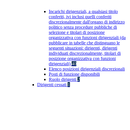
Incarichi dirigenziali, a qualsiasi titolo
conferiti, ivi inclusi quelli conferiti
discrezionalmente dall'organo di indirizzo
politico senza procedure pubbliche di
selezione e titolari di posizione
organizzativa con funzioni dirigenziali (da
pubblicare in tabelle che distinguano le
seguenti situazioni: dirigenti, dirigenti
individuati discrezionalmente, titolari di
posizione organizzativa con funzioni
dirigenziali)
40
Elenco posizioni dirigenziali discrezionali
Posti di funzione disponibili
Ruolo dirigenti
2
Dirigenti cessati
1