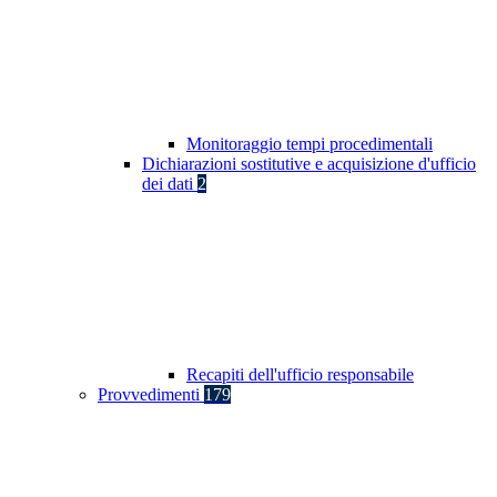
Monitoraggio tempi procedimentali
Dichiarazioni sostitutive e acquisizione d'ufficio
dei dati
2
Recapiti dell'ufficio responsabile
Provvedimenti
179