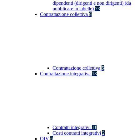
dipendenti (dirigenti e non dirigenti) (da
pubblicare in tabelle)
73
Contrattazione collettiva
8
Contrattazione collettiva
5
Contrattazione integrativa
18
Contratti integrativi
11
Costi contratti integrativi
2
OIV
6