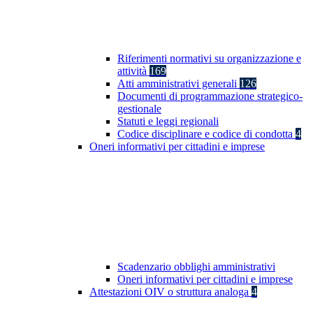
Riferimenti normativi su organizzazione e
attività
169
Atti amministrativi generali
126
Documenti di programmazione strategico-
gestionale
Statuti e leggi regionali
Codice disciplinare e codice di condotta
4
Oneri informativi per cittadini e imprese
Scadenzario obblighi amministrativi
Oneri informativi per cittadini e imprese
Attestazioni OIV o struttura analoga
4