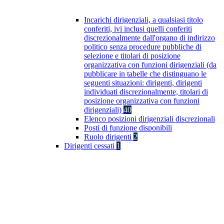
Incarichi dirigenziali, a qualsiasi titolo
conferiti, ivi inclusi quelli conferiti
discrezionalmente dall'organo di indirizzo
politico senza procedure pubbliche di
selezione e titolari di posizione
organizzativa con funzioni dirigenziali (da
pubblicare in tabelle che distinguano le
seguenti situazioni: dirigenti, dirigenti
individuati discrezionalmente, titolari di
posizione organizzativa con funzioni
dirigenziali)
40
Elenco posizioni dirigenziali discrezionali
Posti di funzione disponibili
Ruolo dirigenti
2
Dirigenti cessati
1