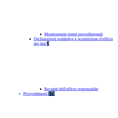
Monitoraggio tempi procedimentali
Dichiarazioni sostitutive e acquisizione d'ufficio
dei dati
2
Recapiti dell'ufficio responsabile
Provvedimenti
179