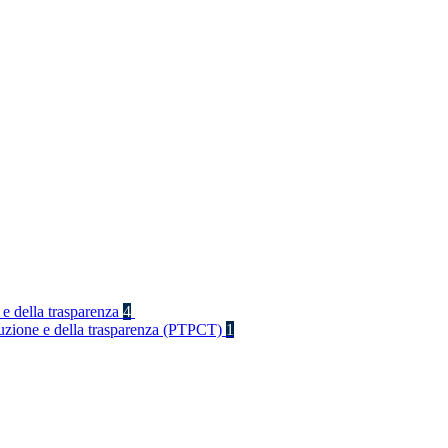
 e della trasparenza
4
rruzione e della trasparenza (PTPCT)
1