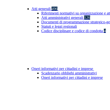
Atti generali
496
Riferimenti normativi su organizzazione e at
Atti amministrativi generali
126
Documenti di programmazione strategico-ge
Statuti e leggi regionali
Codice disciplinare e codice di condotta
4
Oneri informativi per cittadini e imprese
Scadenzario obblighi amministrativi
Oneri informativi per cittadini e imprese