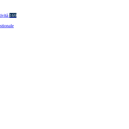
tività
169
stionale