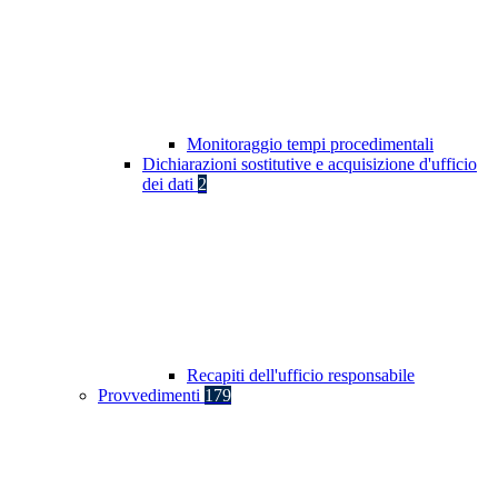
Monitoraggio tempi procedimentali
Dichiarazioni sostitutive e acquisizione d'ufficio
dei dati
2
Recapiti dell'ufficio responsabile
Provvedimenti
179