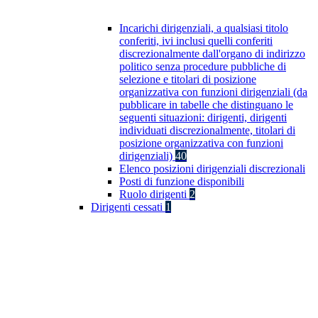
Incarichi dirigenziali, a qualsiasi titolo
conferiti, ivi inclusi quelli conferiti
discrezionalmente dall'organo di indirizzo
politico senza procedure pubbliche di
selezione e titolari di posizione
organizzativa con funzioni dirigenziali (da
pubblicare in tabelle che distinguano le
seguenti situazioni: dirigenti, dirigenti
individuati discrezionalmente, titolari di
posizione organizzativa con funzioni
dirigenziali)
40
Elenco posizioni dirigenziali discrezionali
Posti di funzione disponibili
Ruolo dirigenti
2
Dirigenti cessati
1