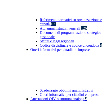
Riferimenti normativi su organizzazione e
attività
169
Atti amministrativi generali
126
Documenti di programmazione strategico-
gestionale
Statuti e leggi regionali
Codice disciplinare e codice di condotta
4
Oneri informativi per cittadini e imprese
Scadenzario obblighi amministrativi
Oneri informativi per cittadini e imprese
Attestazioni OIV o struttura analoga
4