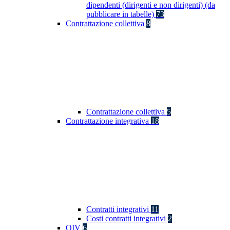
dipendenti (dirigenti e non dirigenti) (da
pubblicare in tabelle)
73
Contrattazione collettiva
8
Contrattazione collettiva
5
Contrattazione integrativa
18
Contratti integrativi
11
Costi contratti integrativi
2
OIV
6