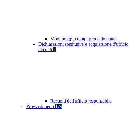
Monitoraggio tempi procedimentali
Dichiarazioni sostitutive e acquisizione d'ufficio
dei dati
2
Recapiti dell'ufficio responsabile
Provvedimenti
179