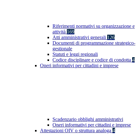
Riferimenti normativi su organizzazione e
attività
169
Atti amministrativi generali
126
Documenti di programmazione strategico-
gestionale
Statuti e leggi regionali
Codice disciplinare e codice di condotta
4
Oneri informativi per cittadini e imprese
Scadenzario obblighi amministrativi
Oneri informativi per cittadini e imprese
Attestazioni OIV o struttura analoga
4