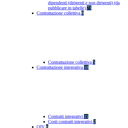
dipendenti (dirigenti e non dirigenti) (da
pubblicare in tabelle)
73
Contrattazione collettiva
8
Contrattazione collettiva
5
Contrattazione integrativa
18
Contratti integrativi
11
Costi contratti integrativi
2
OIV
6