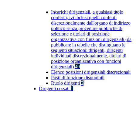
Incarichi dirigenziali, a qualsiasi titolo
conferiti, ivi inclusi quelli conferiti
discrezionalmente dall'organo di indirizzo
politico senza procedure pubbliche di
selezione e titolari di posizione
organizzativa con funzioni dirigenziali (da
pubblicare in tabelle che distinguano le
seguenti situazioni: dirigenti, dirigenti
individuati discrezionalmente, titolari di
posizione organizzativa con funzioni
dirigenziali)
40
Elenco posizioni dirigenziali discrezionali
Posti di funzione disponibili
Ruolo dirigenti
2
Dirigenti cessati
1