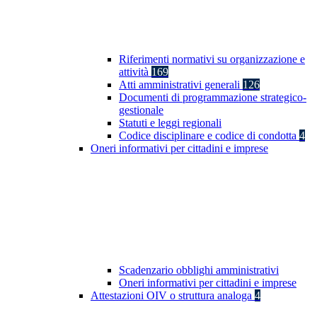
Riferimenti normativi su organizzazione e
attività
169
Atti amministrativi generali
126
Documenti di programmazione strategico-
gestionale
Statuti e leggi regionali
Codice disciplinare e codice di condotta
4
Oneri informativi per cittadini e imprese
Scadenzario obblighi amministrativi
Oneri informativi per cittadini e imprese
Attestazioni OIV o struttura analoga
4