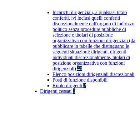
Incarichi dirigenziali, a qualsiasi titolo
conferiti, ivi inclusi quelli conferiti
discrezionalmente dall'organo di indirizzo
politico senza procedure pubbliche di
selezione e titolari di posizione
organizzativa con funzioni dirigenziali (da
pubblicare in tabelle che distinguano le
seguenti situazioni: dirigenti, dirigenti
individuati discrezionalmente, titolari di
posizione organizzativa con funzioni
dirigenziali)
40
Elenco posizioni dirigenziali discrezionali
Posti di funzione disponibili
Ruolo dirigenti
2
Dirigenti cessati
1