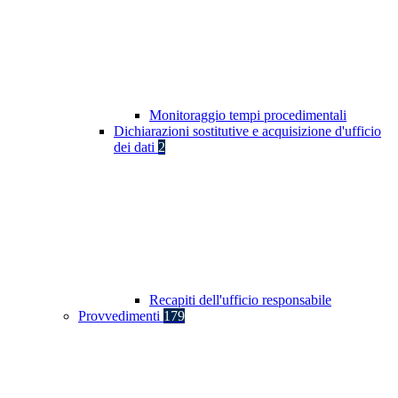
Monitoraggio tempi procedimentali
Dichiarazioni sostitutive e acquisizione d'ufficio
dei dati
2
Recapiti dell'ufficio responsabile
Provvedimenti
179