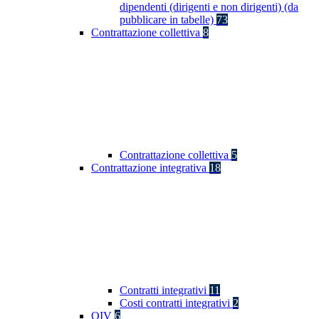
dipendenti (dirigenti e non dirigenti) (da
pubblicare in tabelle)
73
Contrattazione collettiva
8
Contrattazione collettiva
5
Contrattazione integrativa
18
Contratti integrativi
11
Costi contratti integrativi
2
OIV
6