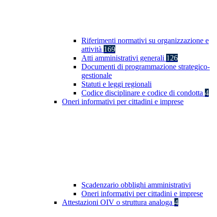
Riferimenti normativi su organizzazione e
attività
169
Atti amministrativi generali
126
Documenti di programmazione strategico-
gestionale
Statuti e leggi regionali
Codice disciplinare e codice di condotta
4
Oneri informativi per cittadini e imprese
Scadenzario obblighi amministrativi
Oneri informativi per cittadini e imprese
Attestazioni OIV o struttura analoga
4