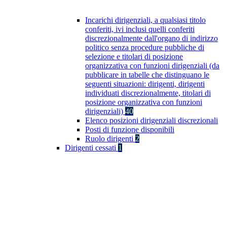
Incarichi dirigenziali, a qualsiasi titolo
conferiti, ivi inclusi quelli conferiti
discrezionalmente dall'organo di indirizzo
politico senza procedure pubbliche di
selezione e titolari di posizione
organizzativa con funzioni dirigenziali (da
pubblicare in tabelle che distinguano le
seguenti situazioni: dirigenti, dirigenti
individuati discrezionalmente, titolari di
posizione organizzativa con funzioni
dirigenziali)
40
Elenco posizioni dirigenziali discrezionali
Posti di funzione disponibili
Ruolo dirigenti
2
Dirigenti cessati
1