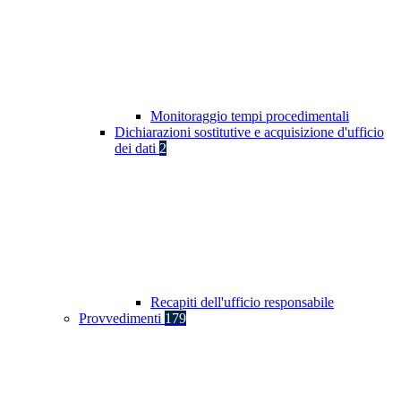
Monitoraggio tempi procedimentali
Dichiarazioni sostitutive e acquisizione d'ufficio
dei dati
2
Recapiti dell'ufficio responsabile
Provvedimenti
179