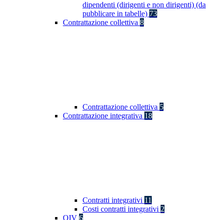
dipendenti (dirigenti e non dirigenti) (da
pubblicare in tabelle)
73
Contrattazione collettiva
8
Contrattazione collettiva
5
Contrattazione integrativa
18
Contratti integrativi
11
Costi contratti integrativi
2
OIV
6