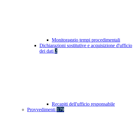
Monitoraggio tempi procedimentali
Dichiarazioni sostitutive e acquisizione d'ufficio
dei dati
2
Recapiti dell'ufficio responsabile
Provvedimenti
179