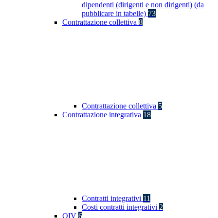
dipendenti (dirigenti e non dirigenti) (da
pubblicare in tabelle)
73
Contrattazione collettiva
8
Contrattazione collettiva
5
Contrattazione integrativa
18
Contratti integrativi
11
Costi contratti integrativi
2
OIV
6