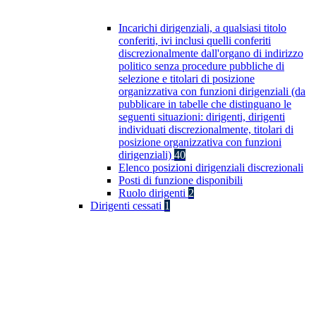
Incarichi dirigenziali, a qualsiasi titolo
conferiti, ivi inclusi quelli conferiti
discrezionalmente dall'organo di indirizzo
politico senza procedure pubbliche di
selezione e titolari di posizione
organizzativa con funzioni dirigenziali (da
pubblicare in tabelle che distinguano le
seguenti situazioni: dirigenti, dirigenti
individuati discrezionalmente, titolari di
posizione organizzativa con funzioni
dirigenziali)
40
Elenco posizioni dirigenziali discrezionali
Posti di funzione disponibili
Ruolo dirigenti
2
Dirigenti cessati
1