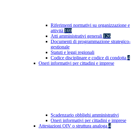
Riferimenti normativi su organizzazione e
attività
169
Atti amministrativi generali
126
Documenti di programmazione strategico-
gestionale
Statuti e leggi regionali
Codice disciplinare e codice di condotta
4
Oneri informativi per cittadini e imprese
Scadenzario obblighi amministrativi
Oneri informativi per cittadini e imprese
Attestazioni OIV o struttura analoga
4