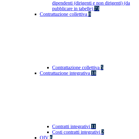
dipendenti (dirigenti e non dirigenti) (da
pubblicare in tabelle)
73
Contrattazione collettiva
8
Contrattazione collettiva
5
Contrattazione integrativa
18
Contratti integrativi
11
Costi contratti integrativi
2
OIV
6