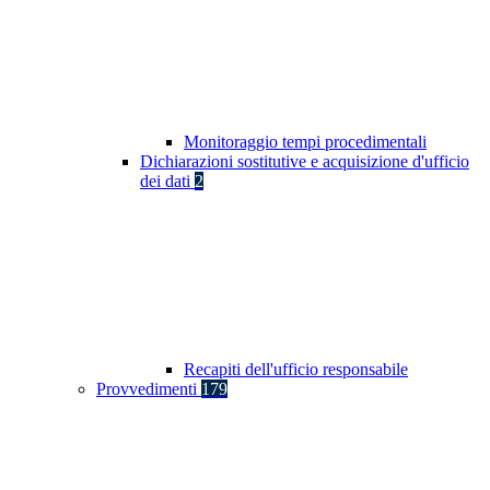
Monitoraggio tempi procedimentali
Dichiarazioni sostitutive e acquisizione d'ufficio
dei dati
2
Recapiti dell'ufficio responsabile
Provvedimenti
179