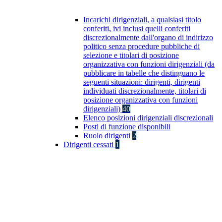
Incarichi dirigenziali, a qualsiasi titolo
conferiti, ivi inclusi quelli conferiti
discrezionalmente dall'organo di indirizzo
politico senza procedure pubbliche di
selezione e titolari di posizione
organizzativa con funzioni dirigenziali (da
pubblicare in tabelle che distinguano le
seguenti situazioni: dirigenti, dirigenti
individuati discrezionalmente, titolari di
posizione organizzativa con funzioni
dirigenziali)
40
Elenco posizioni dirigenziali discrezionali
Posti di funzione disponibili
Ruolo dirigenti
2
Dirigenti cessati
1