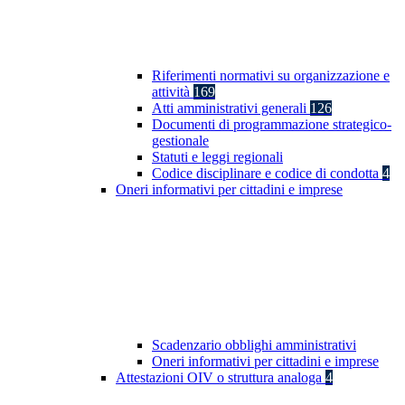
Riferimenti normativi su organizzazione e
attività
169
Atti amministrativi generali
126
Documenti di programmazione strategico-
gestionale
Statuti e leggi regionali
Codice disciplinare e codice di condotta
4
Oneri informativi per cittadini e imprese
Scadenzario obblighi amministrativi
Oneri informativi per cittadini e imprese
Attestazioni OIV o struttura analoga
4