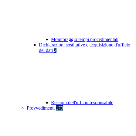
Monitoraggio tempi procedimentali
Dichiarazioni sostitutive e acquisizione d'ufficio
dei dati
2
Recapiti dell'ufficio responsabile
Provvedimenti
179