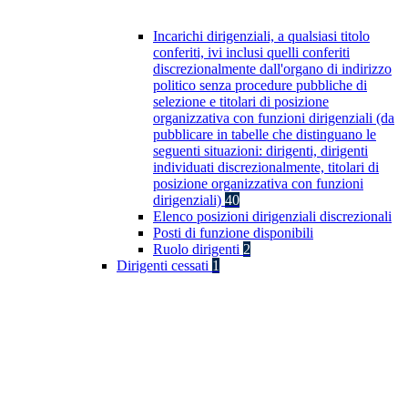
Incarichi dirigenziali, a qualsiasi titolo
conferiti, ivi inclusi quelli conferiti
discrezionalmente dall'organo di indirizzo
politico senza procedure pubbliche di
selezione e titolari di posizione
organizzativa con funzioni dirigenziali (da
pubblicare in tabelle che distinguano le
seguenti situazioni: dirigenti, dirigenti
individuati discrezionalmente, titolari di
posizione organizzativa con funzioni
dirigenziali)
40
Elenco posizioni dirigenziali discrezionali
Posti di funzione disponibili
Ruolo dirigenti
2
Dirigenti cessati
1