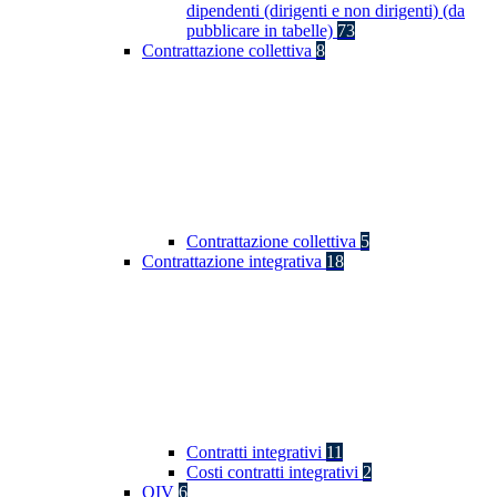
dipendenti (dirigenti e non dirigenti) (da
pubblicare in tabelle)
73
Contrattazione collettiva
8
Contrattazione collettiva
5
Contrattazione integrativa
18
Contratti integrativi
11
Costi contratti integrativi
2
OIV
6