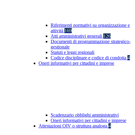
Riferimenti normativi su organizzazione e
attività
169
Atti amministrativi generali
126
Documenti di programmazione strategico-
gestionale
Statuti e leggi regionali
Codice disciplinare e codice di condotta
4
Oneri informativi per cittadini e imprese
Scadenzario obblighi amministrativi
Oneri informativi per cittadini e imprese
Attestazioni OIV o struttura analoga
4