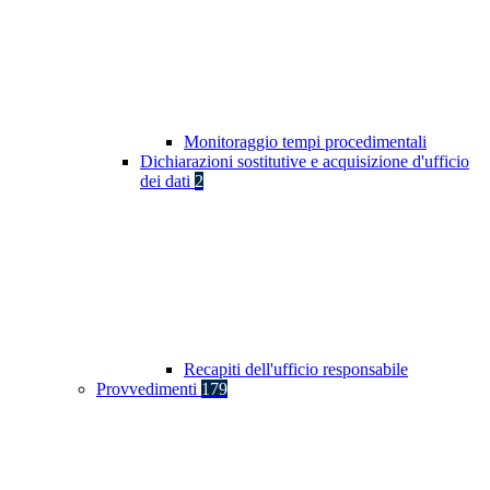
Monitoraggio tempi procedimentali
Dichiarazioni sostitutive e acquisizione d'ufficio
dei dati
2
Recapiti dell'ufficio responsabile
Provvedimenti
179