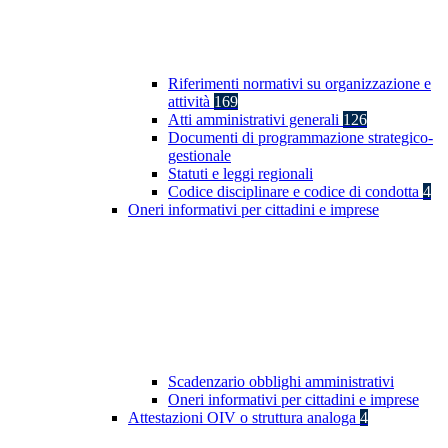
Riferimenti normativi su organizzazione e
attività
169
Atti amministrativi generali
126
Documenti di programmazione strategico-
gestionale
Statuti e leggi regionali
Codice disciplinare e codice di condotta
4
Oneri informativi per cittadini e imprese
Scadenzario obblighi amministrativi
Oneri informativi per cittadini e imprese
Attestazioni OIV o struttura analoga
4