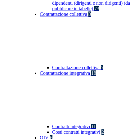
dipendenti (dirigenti e non dirigenti) (da
pubblicare in tabelle)
73
Contrattazione collettiva
8
Contrattazione collettiva
5
Contrattazione integrativa
18
Contratti integrativi
11
Costi contratti integrativi
2
OIV
6