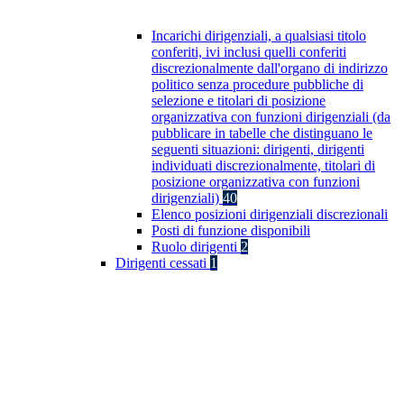
Incarichi dirigenziali, a qualsiasi titolo
conferiti, ivi inclusi quelli conferiti
discrezionalmente dall'organo di indirizzo
politico senza procedure pubbliche di
selezione e titolari di posizione
organizzativa con funzioni dirigenziali (da
pubblicare in tabelle che distinguano le
seguenti situazioni: dirigenti, dirigenti
individuati discrezionalmente, titolari di
posizione organizzativa con funzioni
dirigenziali)
40
Elenco posizioni dirigenziali discrezionali
Posti di funzione disponibili
Ruolo dirigenti
2
Dirigenti cessati
1