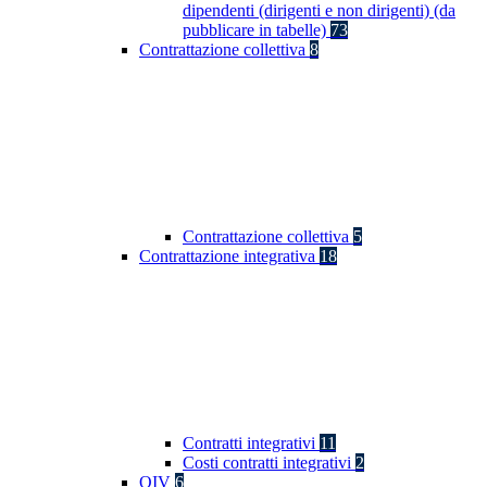
dipendenti (dirigenti e non dirigenti) (da
pubblicare in tabelle)
73
Contrattazione collettiva
8
Contrattazione collettiva
5
Contrattazione integrativa
18
Contratti integrativi
11
Costi contratti integrativi
2
OIV
6