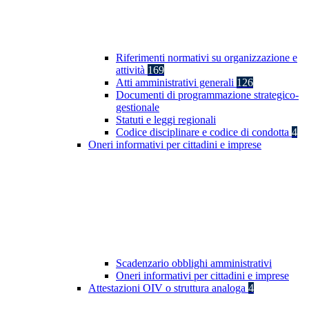
Riferimenti normativi su organizzazione e
attività
169
Atti amministrativi generali
126
Documenti di programmazione strategico-
gestionale
Statuti e leggi regionali
Codice disciplinare e codice di condotta
4
Oneri informativi per cittadini e imprese
Scadenzario obblighi amministrativi
Oneri informativi per cittadini e imprese
Attestazioni OIV o struttura analoga
4