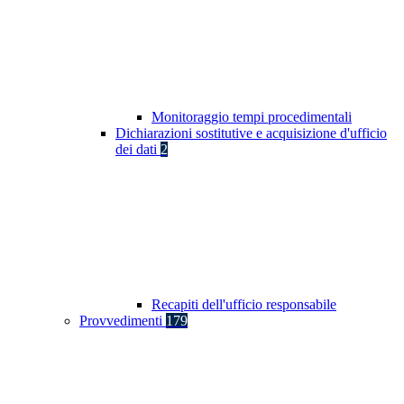
Monitoraggio tempi procedimentali
Dichiarazioni sostitutive e acquisizione d'ufficio
dei dati
2
Recapiti dell'ufficio responsabile
Provvedimenti
179