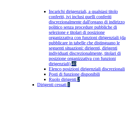
Incarichi dirigenziali, a qualsiasi titolo
conferiti, ivi inclusi quelli conferiti
discrezionalmente dall'organo di indirizzo
politico senza procedure pubbliche di
selezione e titolari di posizione
organizzativa con funzioni dirigenziali (da
pubblicare in tabelle che distinguano le
seguenti situazioni: dirigenti, dirigenti
individuati discrezionalmente, titolari di
posizione organizzativa con funzioni
dirigenziali)
40
Elenco posizioni dirigenziali discrezionali
Posti di funzione disponibili
Ruolo dirigenti
2
Dirigenti cessati
1