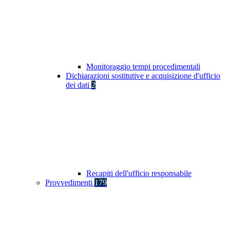
Monitoraggio tempi procedimentali
Dichiarazioni sostitutive e acquisizione d'ufficio
dei dati
2
Recapiti dell'ufficio responsabile
Provvedimenti
179