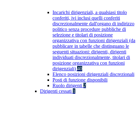
Incarichi dirigenziali, a qualsiasi titolo
conferiti, ivi inclusi quelli conferiti
discrezionalmente dall'organo di indirizzo
politico senza procedure pubbliche di
selezione e titolari di posizione
organizzativa con funzioni dirigenziali (da
pubblicare in tabelle che distinguano le
seguenti situazioni: dirigenti, dirigenti
individuati discrezionalmente, titolari di
posizione organizzativa con funzioni
dirigenziali)
40
Elenco posizioni dirigenziali discrezionali
Posti di funzione disponibili
Ruolo dirigenti
2
Dirigenti cessati
1