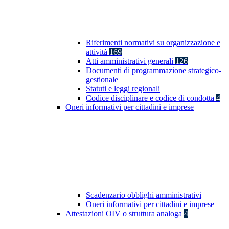
Riferimenti normativi su organizzazione e
attività
169
Atti amministrativi generali
126
Documenti di programmazione strategico-
gestionale
Statuti e leggi regionali
Codice disciplinare e codice di condotta
4
Oneri informativi per cittadini e imprese
Scadenzario obblighi amministrativi
Oneri informativi per cittadini e imprese
Attestazioni OIV o struttura analoga
4