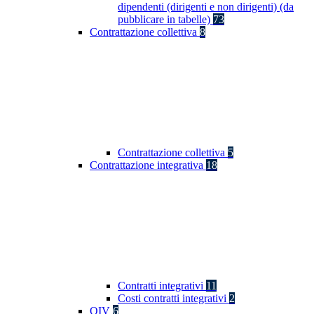
dipendenti (dirigenti e non dirigenti) (da
pubblicare in tabelle)
73
Contrattazione collettiva
8
Contrattazione collettiva
5
Contrattazione integrativa
18
Contratti integrativi
11
Costi contratti integrativi
2
OIV
6