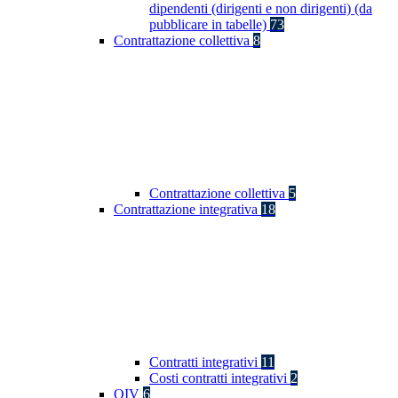
dipendenti (dirigenti e non dirigenti) (da
pubblicare in tabelle)
73
Contrattazione collettiva
8
Contrattazione collettiva
5
Contrattazione integrativa
18
Contratti integrativi
11
Costi contratti integrativi
2
OIV
6