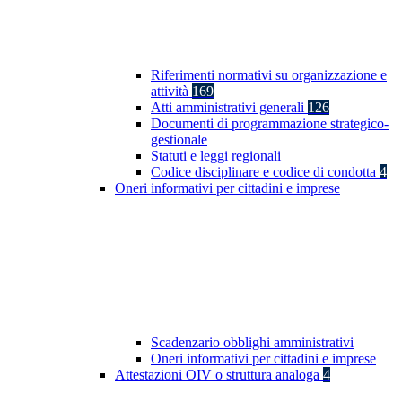
Riferimenti normativi su organizzazione e
attività
169
Atti amministrativi generali
126
Documenti di programmazione strategico-
gestionale
Statuti e leggi regionali
Codice disciplinare e codice di condotta
4
Oneri informativi per cittadini e imprese
Scadenzario obblighi amministrativi
Oneri informativi per cittadini e imprese
Attestazioni OIV o struttura analoga
4