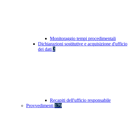
Monitoraggio tempi procedimentali
Dichiarazioni sostitutive e acquisizione d'ufficio
dei dati
2
Recapiti dell'ufficio responsabile
Provvedimenti
179