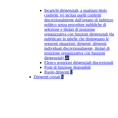
Incarichi dirigenziali, a qualsiasi titolo
conferiti, ivi inclusi quelli conferiti
discrezionalmente dall'organo di indirizzo
politico senza procedure pubbliche di
selezione e titolari di posizione
organizzativa con funzioni dirigenziali (da
pubblicare in tabelle che distinguano le
seguenti situazioni: dirigenti, dirigenti
individuati discrezionalmente, titolari di
posizione organizzativa con funzioni
dirigenziali)
40
Elenco posizioni dirigenziali discrezionali
Posti di funzione disponibili
Ruolo dirigenti
2
Dirigenti cessati
1